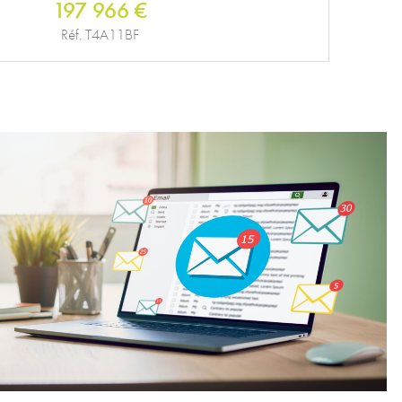
197 966 €
Réf. T4A11BF