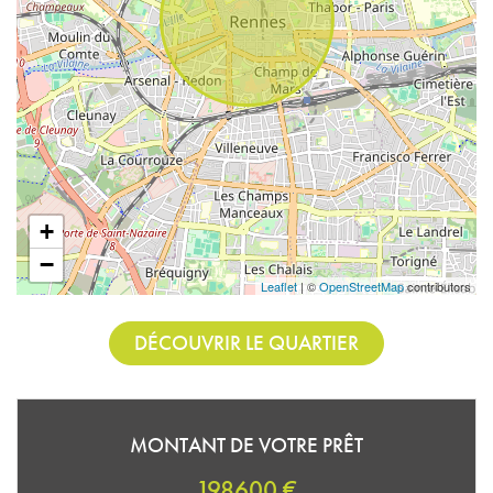
+
−
Leaflet
| ©
OpenStreetMap
contributors
DÉCOUVRIR LE QUARTIER
MONTANT DE VOTRE PRÊT
198600 €