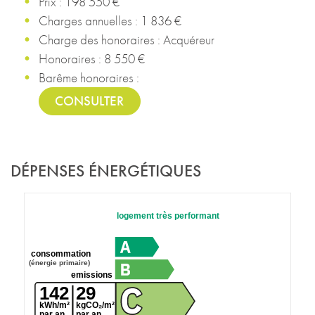
Prix : 198 550 €
Charges annuelles : 1 836 €
Charge des honoraires : Acquéreur
Honoraires : 8 550 €
Barême honoraires :
CONSULTER
DÉPENSES ÉNERGÉTIQUES
logement très performant
consommation
(énergie primaire)
emissions
142
29
kWh/m²
kgCO₂/m²
par an
par an