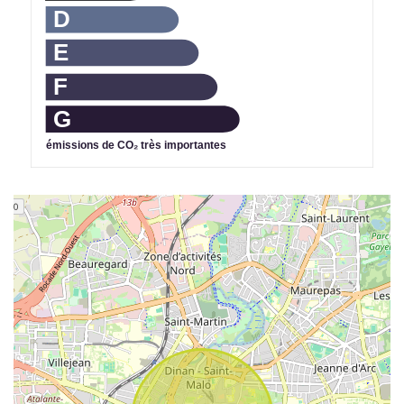
D
E
F
G
émissions de CO₂ très importantes