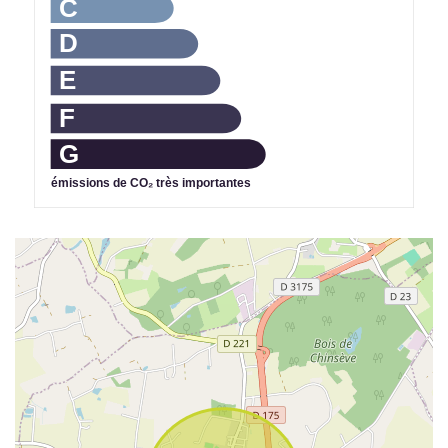
C
D
E
F
G
émissions de CO₂ très importantes