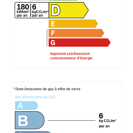
180
6
kWh/m²
kgCO₂/m²
par an
par an
logement extrêmement
consommateur d'énergie
* Dont émissions de gaz à effet de serre
peu d'émissions de CO₂
A
6
B
kg CO₂/m²
par an