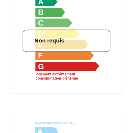
A
B
C
D
Non requis
E
F
G
logement extrêmement
consommateur d'énergie
peu d'émissions de CO₂
A