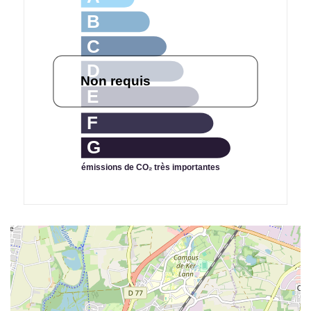
B
C
D
Non requis
E
F
G
émissions de CO₂ très importantes