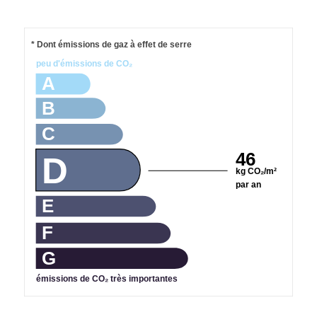
* Dont émissions de gaz à effet de serre
peu d'émissions de CO₂
A
B
C
46
D
kg CO₂/m²
par an
E
F
G
émissions de CO₂ très importantes