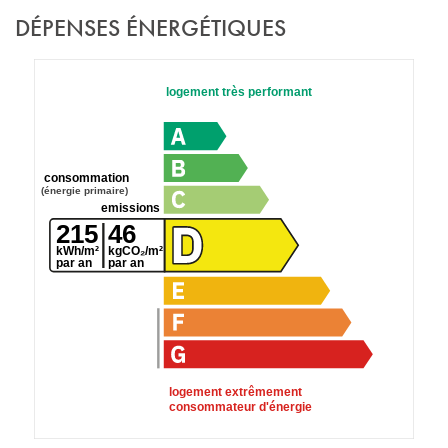
DÉPENSES ÉNERGÉTIQUES
logement très performant
consommation
(énergie primaire)
emissions
215
46
kWh/m²
kgCO₂/m²
par an
par an
logement extrêmement
consommateur d'énergie