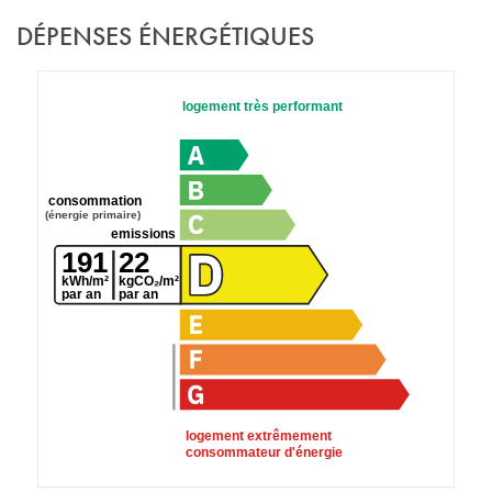
DÉPENSES ÉNERGÉTIQUES
logement très performant
consommation
(énergie primaire)
emissions
191
22
kWh/m²
kgCO₂/m²
par an
par an
logement extrêmement
consommateur d'énergie