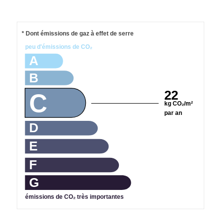
* Dont émissions de gaz à effet de serre
peu d'émissions de CO₂
A
B
22
C
kg CO₂/m²
par an
D
E
F
G
émissions de CO₂ très importantes