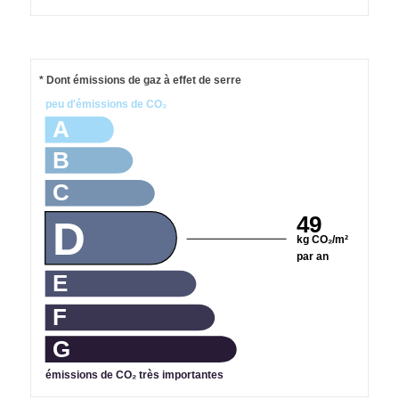
* Dont émissions de gaz à effet de serre
peu d'émissions de CO₂
A
B
C
49
D
kg CO₂/m²
par an
E
F
G
émissions de CO₂ très importantes