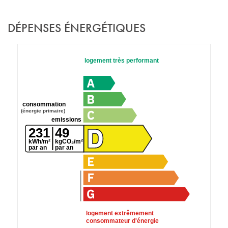
DÉPENSES ÉNERGÉTIQUES
logement très performant
consommation
(énergie primaire)
emissions
231
49
kWh/m²
kgCO₂/m²
par an
par an
logement extrêmement
consommateur d'énergie