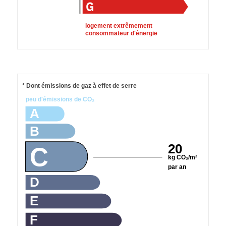
logement extrêmement
consommateur d'énergie
* Dont émissions de gaz à effet de serre
peu d'émissions de CO₂
A
B
20
C
kg CO₂/m²
par an
D
E
F