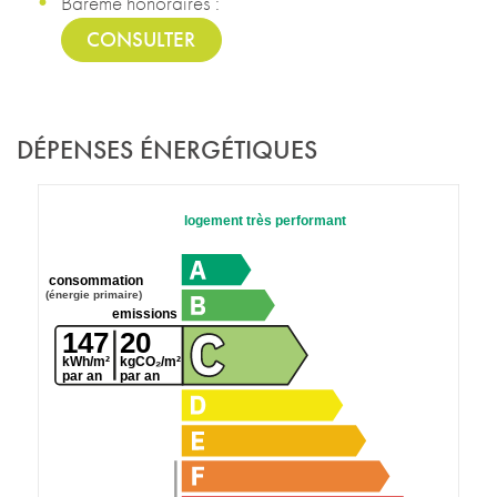
Barême honoraires :
CONSULTER
DÉPENSES ÉNERGÉTIQUES
logement très performant
consommation
(énergie primaire)
emissions
147
20
kWh/m²
kgCO₂/m²
par an
par an