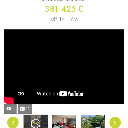
381 425 €
Réf. 1711VM
1
13