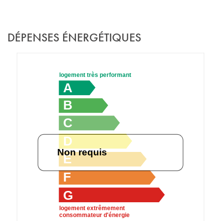
DÉPENSES ÉNERGÉTIQUES
logement très performant
A
B
C
D
Non requis
E
F
G
logement extrêmement
consommateur d'énergie