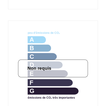
peu d'émissions de CO₂
A
B
C
D
Non requis
E
F
G
émissions de CO₂ très importantes