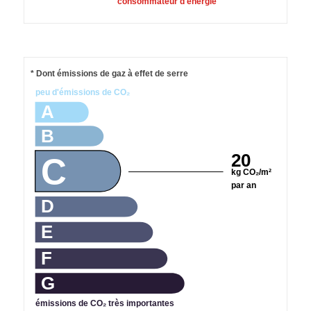
consommateur d'énergie
* Dont émissions de gaz à effet de serre
peu d'émissions de CO₂
A
B
20
C
kg CO₂/m²
par an
D
E
F
G
émissions de CO₂ très importantes