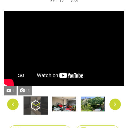
Réf. 1711VM
1
13