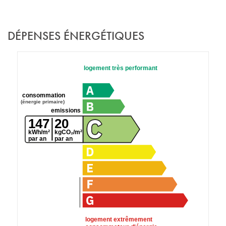
DÉPENSES ÉNERGÉTIQUES
logement très performant
consommation
(énergie primaire)
emissions
147
20
kWh/m²
kgCO₂/m²
par an
par an
logement extrêmement