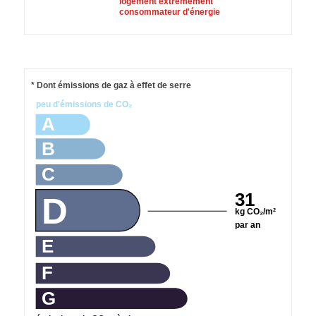
logement extrêmement
consommateur d'énergie
* Dont émissions de gaz à effet de serre
peu d'émissions de CO₂
A
B
C
31
D
kg CO₂/m²
par an
E
F
G