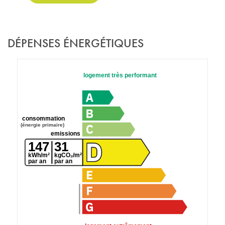
DÉPENSES ÉNERGÉTIQUES
logement très performant
consommation
(énergie primaire)
emissions
147
31
kWh/m²
kgCO₂/m²
par an
par an