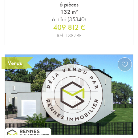
6 pièces
132 m²
à Liffré (35340)
409 812 €
Réf. 1387BF
Vendu