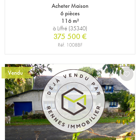
Acheter Maison
6 pièces
116 m²
à Liffré (35340)
375 500 €
Réf. 1008BF
Vendu