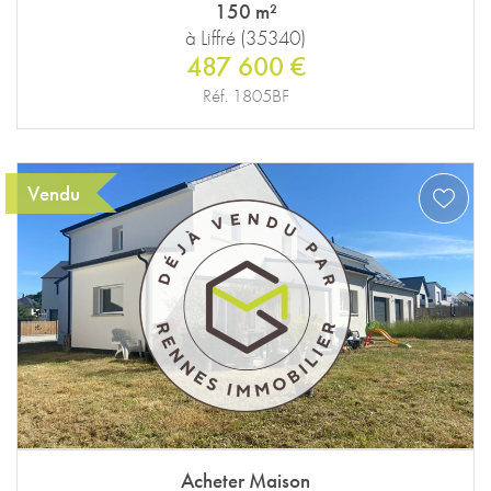
150 m²
à Liffré (35340)
487 600 €
Réf. 1805BF
Vendu
Acheter Maison