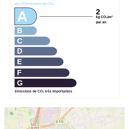
peu d'émissions de CO₂
2
A
kg CO₂/m²
par an
B
C
D
E
F
G
émissions de CO₂ très importantes