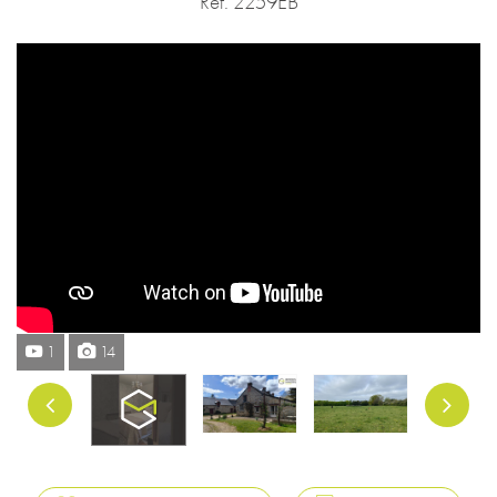
Réf. 2259EB
1
14