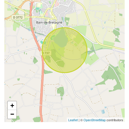
+
−
Leaflet
| ©
OpenStreetMap
contributors