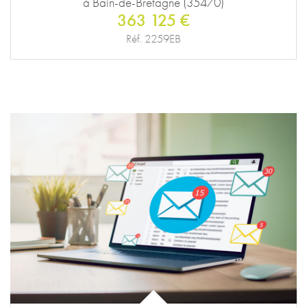
à Bain-de-Bretagne (35470)
363 125 €
Réf. 2259EB