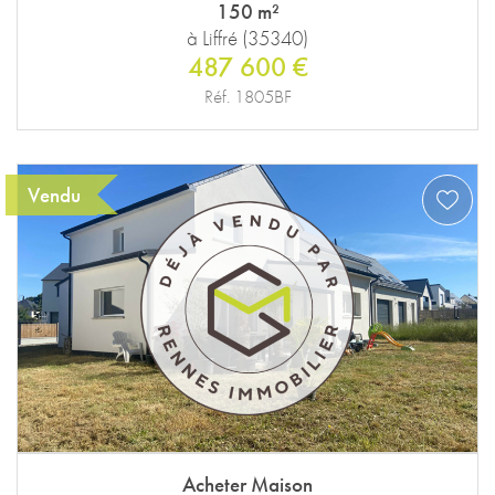
150 m²
à Liffré (35340)
487 600 €
Réf. 1805BF
Vendu
Acheter Maison