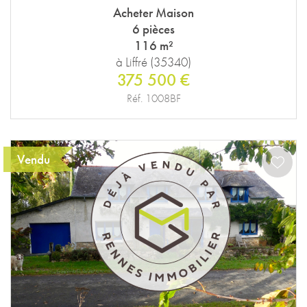
Acheter Maison
6 pièces
116 m²
à Liffré (35340)
375 500 €
Réf. 1008BF
Vendu