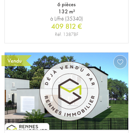
6 pièces
132 m²
à Liffré (35340)
409 812 €
Réf. 1387BF
Vendu