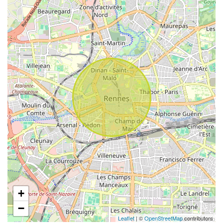
+
−
Leaflet
| ©
OpenStreetMap
contributors