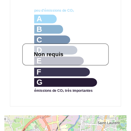
peu d'émissions de CO₂
A
B
C
D
Non requis
E
F
G
émissions de CO₂ très importantes