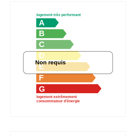
logement très performant
A
B
C
D
Non requis
E
F
G
logement extrêmement
consommateur d'énergie