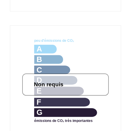
peu d'émissions de CO₂
A
B
C
D
Non requis
E
F
G
émissions de CO₂ très importantes