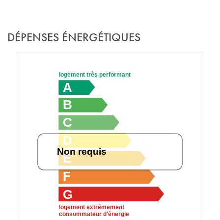
DÉPENSES ÉNERGÉTIQUES
logement très performant
A
B
C
D
Non requis
E
F
G
logement extrêmement
consommateur d'énergie