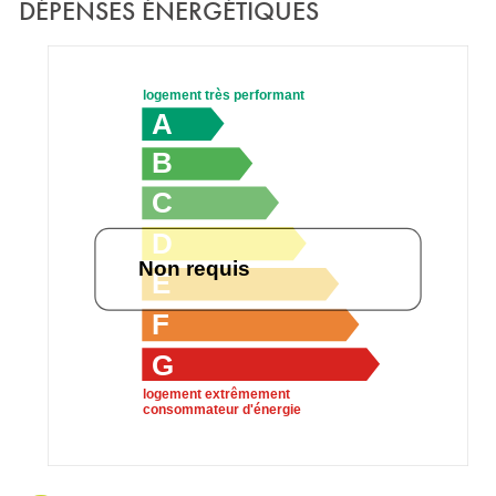
DÉPENSES ÉNERGÉTIQUES
logement très performant
A
B
C
D
Non requis
E
F
G
logement extrêmement
consommateur d'énergie