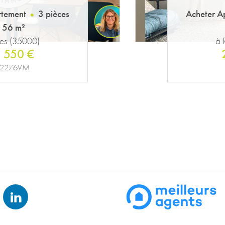
rtement
3 pièces
Acheter A
56 m²
es (35000)
à 
 450 €
. 2276VM