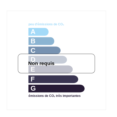
peu d'émissions de CO₂
A
B
C
D
Non requis
E
F
G
émissions de CO₂ très importantes