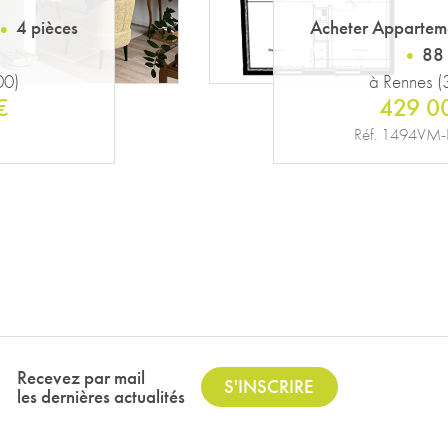
4 pièces
Acheter Appartem
56
00)
à Rennes 
€
198 5
PATTO
Réf. 22
Recevez par mail
S'INSCRIRE
les dernières actualités