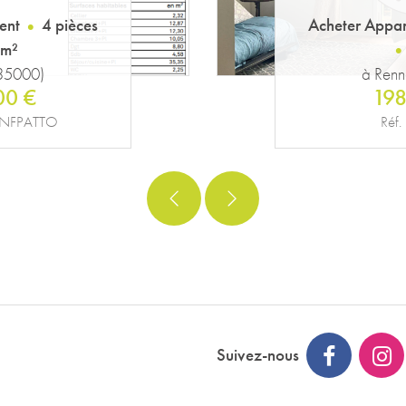
ent
3 pièces
Acheter Appa
 m²
(35000)
à Renn
50 €
219
76VM
Réf
Suivez-nous