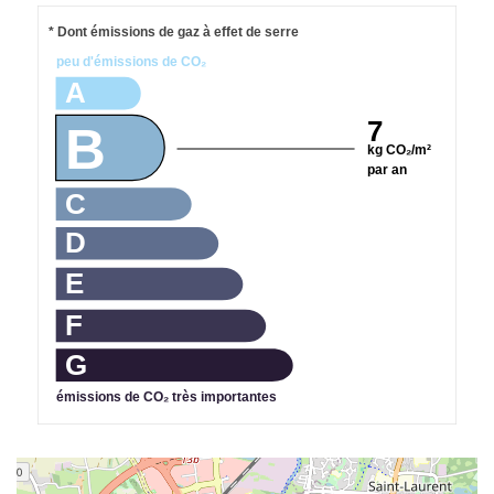
* Dont émissions de gaz à effet de serre
peu d'émissions de CO₂
A
7
B
kg CO₂/m²
par an
C
D
E
F
G
émissions de CO₂ très importantes