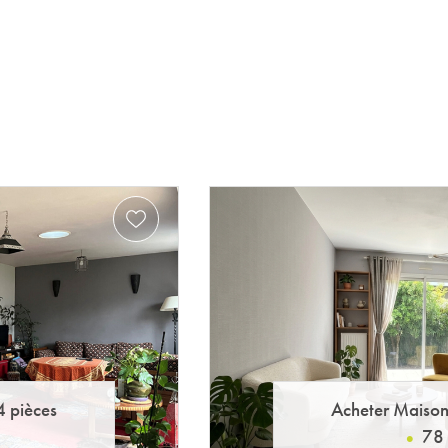
4 pièces
Acheter Maiso
78