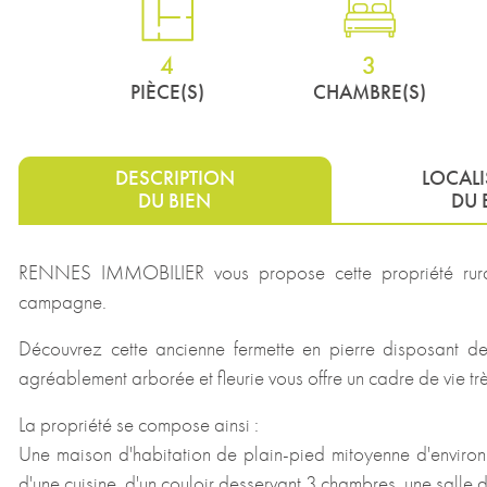
4
3
PIÈCE(S)
CHAMBRE(S)
DESCRIPTION
LOCAL
DU BIEN
DU 
RENNES IMMOBILIER vous propose cette propriété rur
campagne.
Découvrez cette ancienne fermette en pierre disposant d
agréablement arborée et fleurie vous offre un cadre de vie trè
La propriété se compose ainsi :
Une maison d'habitation de plain-pied mitoyenne d'environ
d'une cuisine, d'un couloir desservant 3 chambres, une salle d