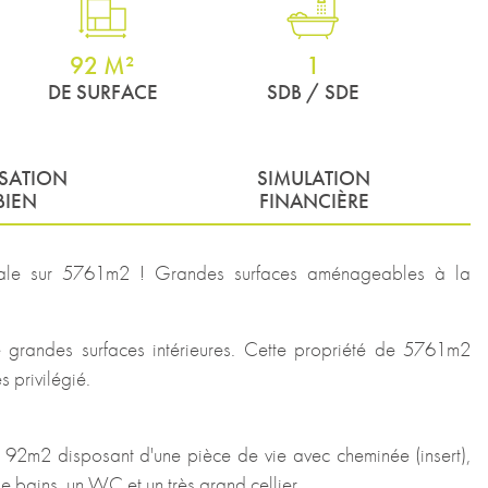
92 M²
1
DE SURFACE
SDB / SDE
ISATION
SIMULATION
BIEN
FINANCIÈRE
ale sur 5761m2 ! Grandes surfaces aménageables à la
e grandes surfaces intérieures. Cette propriété de 5761m2
s privilégié.
 92m2 disposant d'une pièce de vie avec cheminée (insert),
e bains, un WC et un très grand cellier.