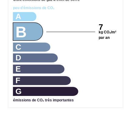
peu d'émissions de CO₂
A
7
B
kg CO₂/m²
par an
C
D
E
F
G
émissions de CO₂ très importantes