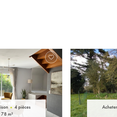
ison
4 pièces
Achete
78 m²